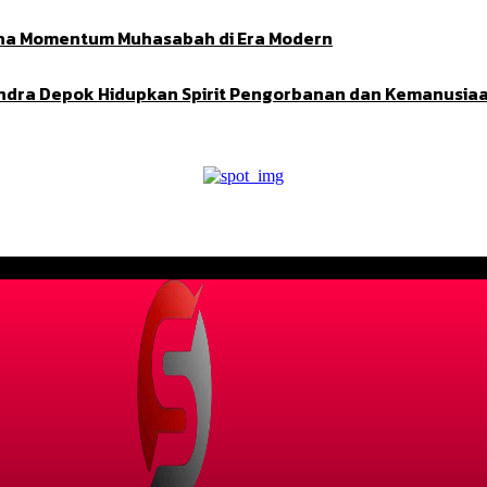
Adha Momentum Muhasabah di Era Modern
indra Depok Hidupkan Spirit Pengorbanan dan Kemanusia