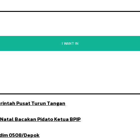
I WANT IN
rintah Pusat Turun Tangan
t Natal Bacakan Pidato Ketua BPIP
ndim 0508/Depok