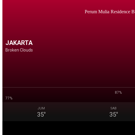
Perum Mulia Residence B
JAKARTA
Broken Clouds
87%
77%
JUM
SAB
35
°
35
°