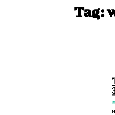
Tag:
w
R
M