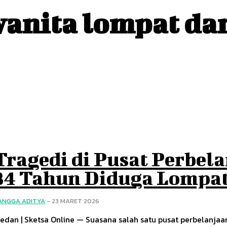
anita lompat dar
Tragedi di Pusat Perbel
34 Tahun Diduga Lompat 
ANGGA ADITYA
-
23 MARET 2026
edan | Sketsa Online — Suasana salah satu pusat perbelanj