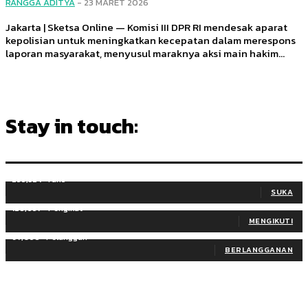
RANGGA ADITYA
-
23 MARET 2026
Jakarta | Sketsa Online — Komisi III DPR RI mendesak aparat
kepolisian untuk meningkatkan kecepatan dalam merespons
laporan masyarakat, menyusul maraknya aksi main hakim...
Stay in touch:
255,324
Fans
SUKA
128,657
Pengikut
MENGIKUTI
97,058
Pelanggan
BERLANGGANAN