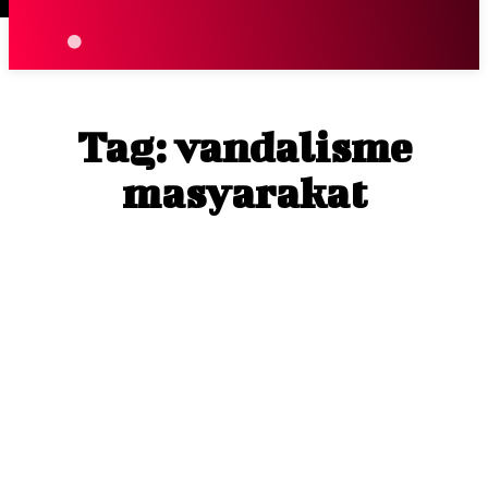
Terpopuler
|
Berita
So
Tag:
vandalisme
masyarakat