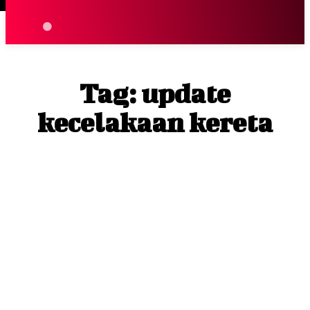
Terpopuler
|
Berita
So
Tag:
update
kecelakaan kereta