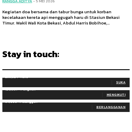
RANGGA ADITYA
-
5 MEI 2026
Kegiatan doa bersama dan tabur bunga untuk korban
kecelakaan kereta api menggugah haru di Stasiun Bekasi
Timur. Wakil Wali Kota Bekasi, Abdul Harris Bobihoe,...
Stay in touch:
255,324
Fans
SUKA
128,657
Pengikut
MENGIKUTI
97,058
Pelanggan
BERLANGGANAN