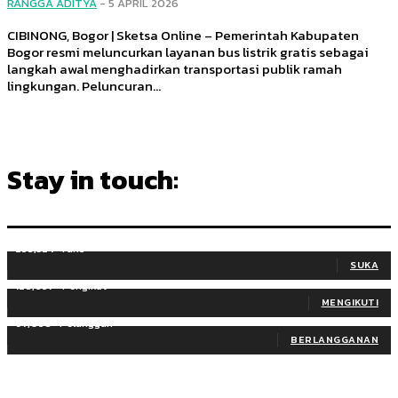
RANGGA ADITYA
-
5 APRIL 2026
CIBINONG, Bogor | Sketsa Online – Pemerintah Kabupaten
Bogor resmi meluncurkan layanan bus listrik gratis sebagai
langkah awal menghadirkan transportasi publik ramah
lingkungan. Peluncuran...
Stay in touch:
255,324
Fans
SUKA
128,657
Pengikut
MENGIKUTI
97,058
Pelanggan
BERLANGGANAN