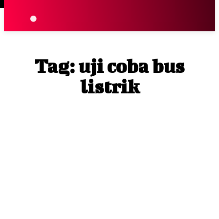
Terpopuler
|
Berita
So
Tag:
uji coba bus
listrik