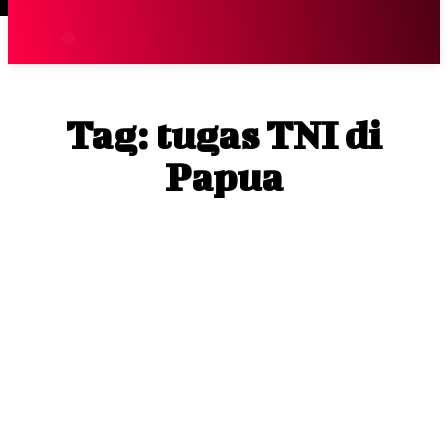
Terpopuler
|
Berita
So
Tag:
tugas TNI di
Papua