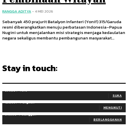
RANGGA ADITYA
-
4 MEI 2026
Sebanyak 450 prajurit Batalyon Infanteri (Yonif) 315/Garuda
resmi diberangkatkan menuju perbatasan Indonesia–Papua
Nugini untuk menjalankan misi strategis menjaga kedaulatan
negara sekaligus membantu pembangunan masyarakat...
Stay in touch:
255,324
Fans
SUKA
128,657
Pengikut
MENGIKUTI
97,058
Pelanggan
BERLANGGANAN