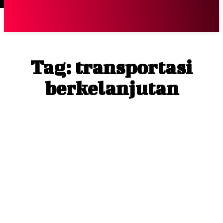
Terpopuler
|
Berita
So
Tag:
transportasi
berkelanjutan