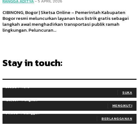
RANGGA ADITYA
-
5 APRIL 2026
CIBINONG, Bogor | Sketsa Online – Pemerintah Kabupaten
Bogor resmi meluncurkan layanan bus listrik gratis sebagai
langkah awal menghadirkan transportasi publik ramah
lingkungan. Peluncuran...
Stay in touch:
255,324
Fans
SUKA
128,657
Pengikut
MENGIKUTI
97,058
Pelanggan
BERLANGGANAN