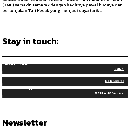
(TMII) semakin semarak dengan hadirnya pawai budaya dan
pertunjukan Tari Kecak yang menjadi daya tarik...
Stay in touch:
255,324
Fans
SUKA
128,657
Pengikut
MENGIKUTI
97,058
Pelanggan
BERLANGGANAN
Newsletter