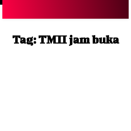
Terpopuler
|
Berita
So
Tag:
TMII jam buka