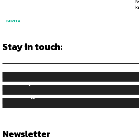
K
k
BERITA
Stay in touch:
255,324
Fans
128,657
Pengikut
97,058
Pelanggan
Newsletter