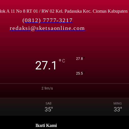
lok A 11 No 8 RT 01 / RW 02 Kel. Padasuka Kec. Ciomas Kabupaten
(0812) 7777-3217
redaksi@sketsaonline.com
°
27.8
°
C
27.1
°
25.5
2.9m/s
SAB
MING
35
°
33
°
Ikuti Kami