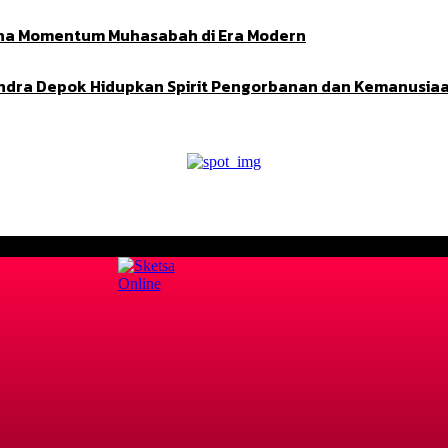
Adha Momentum Muhasabah di Era Modern
indra Depok Hidupkan Spirit Pengorbanan dan Kemanusia