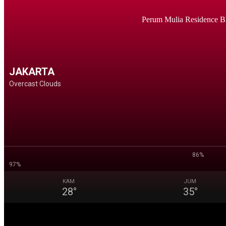
Perum Mulia Residence B
JAKARTA
Overcast Clouds
86%
97%
KAM
JUM
28
°
35
°