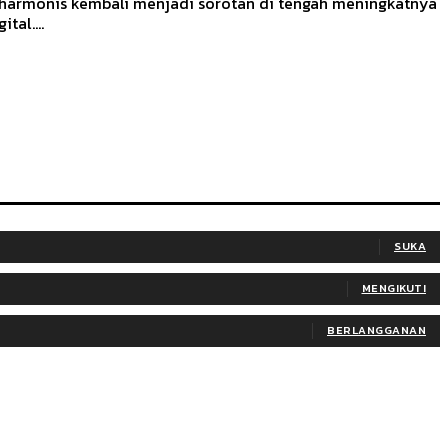
a harmonis kembali menjadi sorotan di tengah meningkatnya
al....
SUKA
MENGIKUTI
BERLANGGANAN