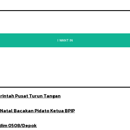
I WANT IN
rintah Pusat Turun Tangan
t Natal Bacakan Pidato Ketua BPIP
ndim 0508/Depok