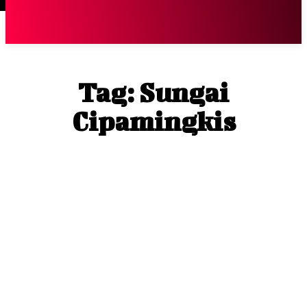
Terpopuler
|
Berita
So
Tag:
Sungai
Cipamingkis