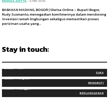
RANGGA ADITYA
-
6 MEI 2026
BABAKAN MADANG, BOGOR | Sketsa Online – Bupati Bogor,
Rudy Susmanto, menegaskan komitmennya dalam mendorong
investasi ramah lingkungan sekaligus memastikan proses
perizinan usaha yang...
Stay in touch:
255,324
Fans
SUKA
128,657
Pengikut
MENGIKUTI
97,058
Pelanggan
BERLANGGANAN