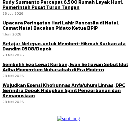
Rudy Susmanto Percepat 6.500 Rumah Layak Huni,
Pemerintah Pusat Turun Tangan
26 Juli 2026
Upacara Peringatan Hari Lahir Pancasila di Natal,
Camat Natal Bacakan Pidato Ketua BPIP
1 Juni 2026
Belajar Melepas untuk Memberi: Hikmah Kurban ala
Dandim 0508/Depok
28 Mei 2026
Sembelih Ego Lewat Kurban, Iwan Setiawan Sebut Idul
Adha Momentum Muhasabah di Era Modern
28 Mei 2026
Wujudkan Esensi Khoirunnas Anfa’uhum Linnas, DPC
Gerindra Depok Hidupkan Spirit Pengorbanan dan
Kemanusiaan
28 Mei 2026