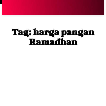
Terpopuler
|
Berita
So
Tag:
harga pangan
Ramadhan