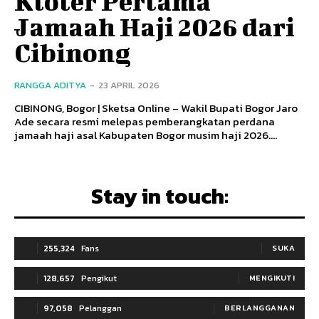
Kloter Pertama
Jamaah Haji 2026 dari
Cibinong
RANGGA ADITYA
-
23 APRIL 2026
CIBINONG, Bogor | Sketsa Online – Wakil Bupati Bogor Jaro
Ade secara resmi melepas pemberangkatan perdana
jamaah haji asal Kabupaten Bogor musim haji 2026....
Stay in touch:
255,324
Fans
SUKA
128,657
Pengikut
MENGIKUTI
97,058
Pelanggan
BERLANGGANAN