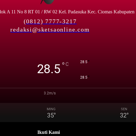
lok A 11 No 8 RT 01 / RW 02 Kel. Padasuka Kec. Ciomas Kabupaten
(0812) 7777-3217
redaksi@sketsaonline.com
°
28.5
°
C
28.5
°
28.5
3.2m/s
MING
SEN
35
°
32
°
Ikuti Kami