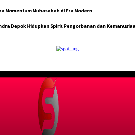
Adha Momentum Muhasabah di Era Modern
indra Depok Hidupkan Spirit Pengorbanan dan Kemanusia