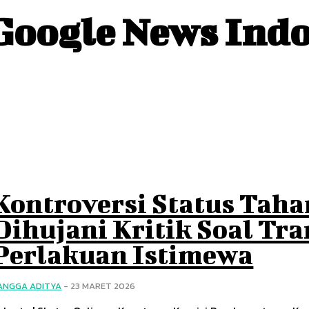
Google News Ind
Kontroversi Status Tah
Dihujani Kritik Soal Tr
Perlakuan Istimewa
ANGGA ADITYA
-
23 MARET 2026