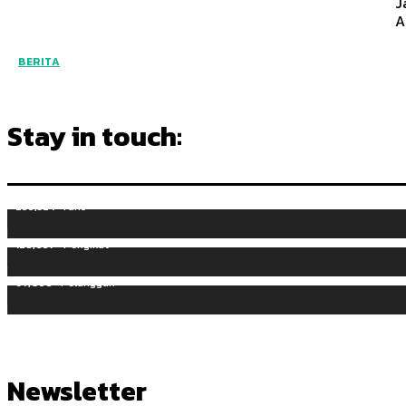
J
A
BERITA
Stay in touch:
255,324
Fans
128,657
Pengikut
97,058
Pelanggan
Newsletter