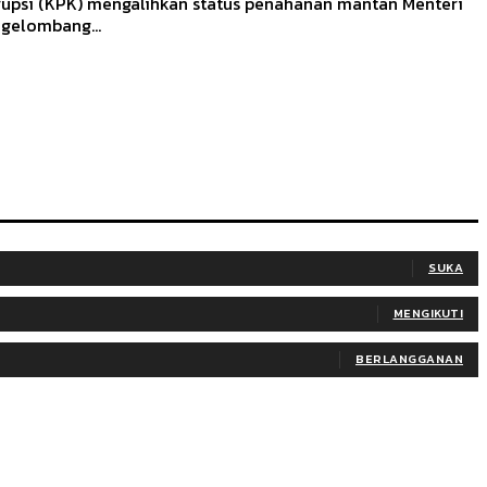
rupsi (KPK) mengalihkan status penahanan mantan Menteri
gelombang...
SUKA
MENGIKUTI
BERLANGGANAN