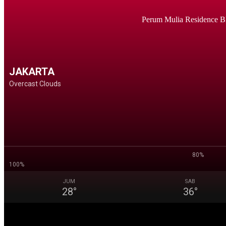
Perum Mulia Residence B
JAKARTA
Overcast Clouds
80%
100%
JUM
SAB
28
°
36
°