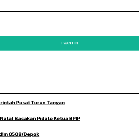
I WANT IN
rintah Pusat Turun Tangan
t Natal Bacakan Pidato Ketua BPIP
ndim 0508/Depok