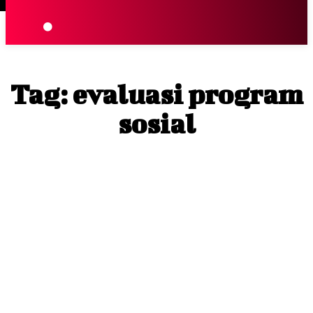
Terpopuler
|
Berita
So
Tag:
evaluasi program
sosial