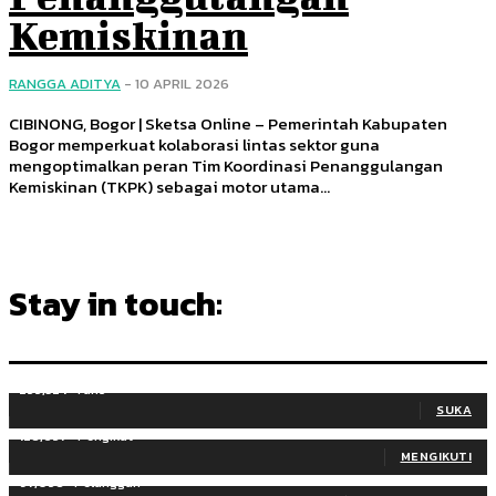
Kemiskinan
RANGGA ADITYA
-
10 APRIL 2026
CIBINONG, Bogor | Sketsa Online – Pemerintah Kabupaten
Bogor memperkuat kolaborasi lintas sektor guna
mengoptimalkan peran Tim Koordinasi Penanggulangan
Kemiskinan (TKPK) sebagai motor utama...
Stay in touch:
255,324
Fans
SUKA
128,657
Pengikut
MENGIKUTI
97,058
Pelanggan