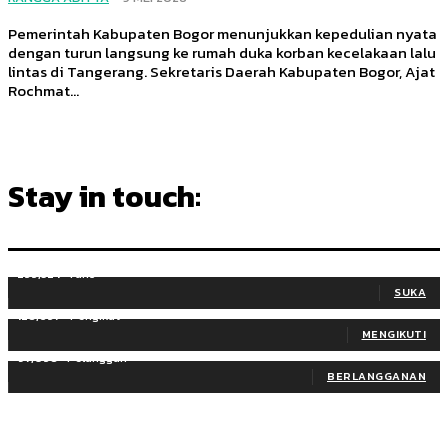
Pemerintah Kabupaten Bogor menunjukkan kepedulian nyata
dengan turun langsung ke rumah duka korban kecelakaan lalu
lintas di Tangerang. Sekretaris Daerah Kabupaten Bogor, Ajat
Rochmat...
Stay in touch:
255,324
Fans
SUKA
128,657
Pengikut
MENGIKUTI
97,058
Pelanggan
BERLANGGANAN