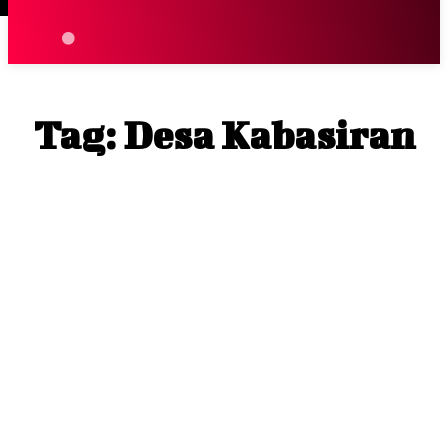
Terpopuler
|
Berita
So
Tag:
Desa Kabasiran