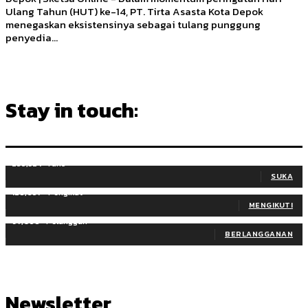
Ulang Tahun (HUT) ke-14, PT. Tirta Asasta Kota Depok
menegaskan eksistensinya sebagai tulang punggung
penyedia...
Stay in touch:
255,324
Fans
SUKA
128,657
Pengikut
MENGIKUTI
97,058
Pelanggan
BERLANGGANAN
Newsletter