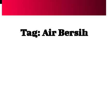
Terpopuler
|
Berita
So
Tag:
Air Bersih