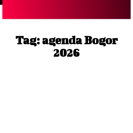
Terpopuler
|
Berita
So
Tag:
agenda Bogor
2026