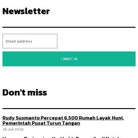
Newsletter
I WANT IN
Don't miss
Rudy Susmanto Percepat 6.500 Rumah Layak Huni,
Pemerintah Pusat Turun Tangan
26 Juli 2026