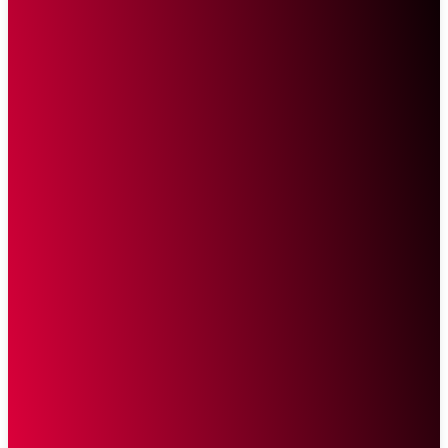
Sketsa Online
Transparan Tanpa Provokasi