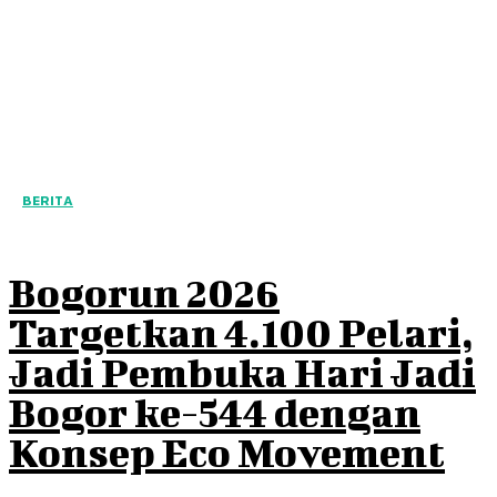
BERITA
Bogorun 2026
Targetkan 4.100 Pelari,
Jadi Pembuka Hari Jadi
Bogor ke-544 dengan
Konsep Eco Movement