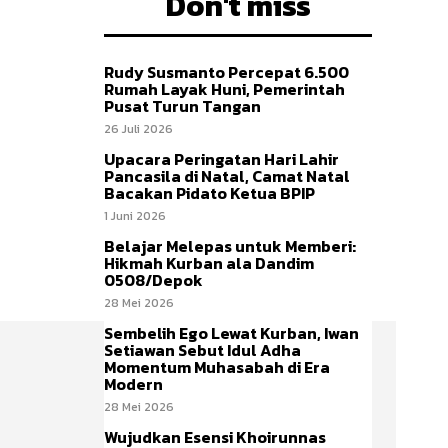
Don't miss
Rudy Susmanto Percepat 6.500
Rumah Layak Huni, Pemerintah
Pusat Turun Tangan
26 Juli 2026
Upacara Peringatan Hari Lahir
Pancasila di Natal, Camat Natal
Bacakan Pidato Ketua BPIP
1 Juni 2026
Belajar Melepas untuk Memberi:
Hikmah Kurban ala Dandim
0508/Depok
28 Mei 2026
Sembelih Ego Lewat Kurban, Iwan
Setiawan Sebut Idul Adha
Momentum Muhasabah di Era
Modern
28 Mei 2026
Wujudkan Esensi Khoirunnas