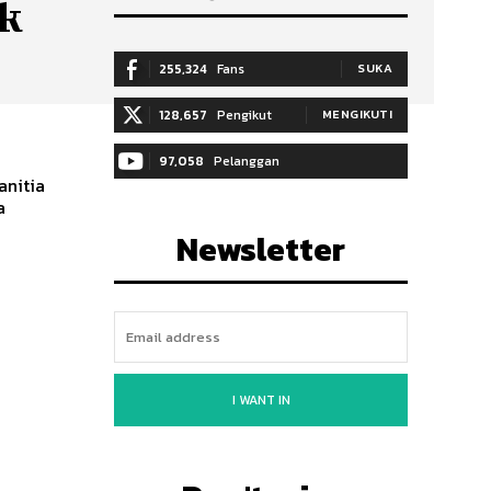
k
255,324
Fans
SUKA
128,657
Pengikut
MENGIKUTI
97,058
Pelanggan
anitia
a
BERLANGGANAN
Newsletter
I WANT IN