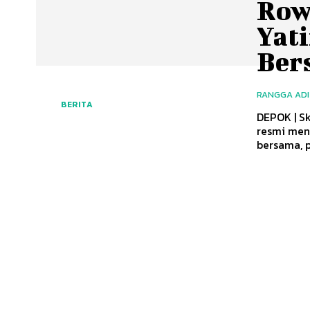
Row
Yati
Ber
RANGGA AD
BERITA
DEPOK | S
resmi meng
bersama, pe