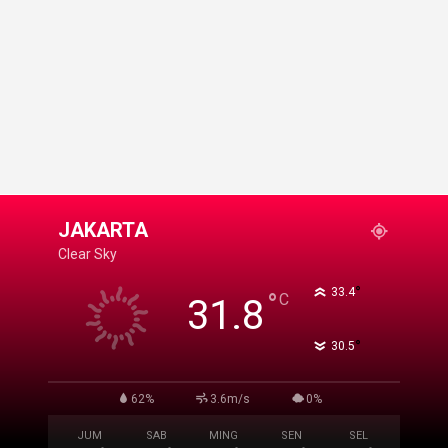
JAKARTA
Clear Sky
°
33.4
°
C
31.8
°
30.5
62%
3.6m/s
0%
JUM
SAB
MING
SEN
SEL