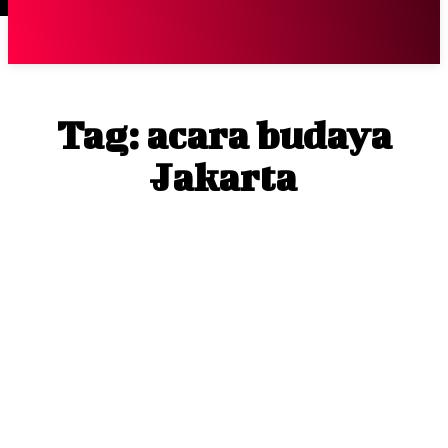
Terpopuler
|
Berita
So
Tag:
acara budaya
Jakarta