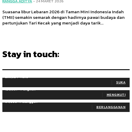
RANGGA ADITYA
-
24 MARET 2026
Suasana libur Lebaran 2026 di Taman Mini Indonesia Indah
(TMII) semakin semarak dengan hadirnya pawai budaya dan
pertunjukan Tari Kecak yang menjadi daya tarik...
Stay in touch:
255,324
Fans
SUKA
128,657
Pengikut
MENGIKUTI
97,058
Pelanggan
BERLANGGANAN