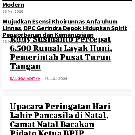
Modern
28 Mei 2026
Wujudkan Esensi Khoirunnas Anfa’uhum
Linnas, DPC Gerindra Depok Hidupkan Spirit
Pengorbanan dan Kemanusiaan
Rudy Susmanto Percepat
28 Mei 2026
6.500 Rumah Layak Huni,
Pemerintah Pusat Turun
Tangan
RANGGA ADITYA
-
26 JULI 2026
Upacara Peringatan Hari
Lahir Pancasila di Natal,
Camat Natal Bacakan
Pidato Ketua BPIP