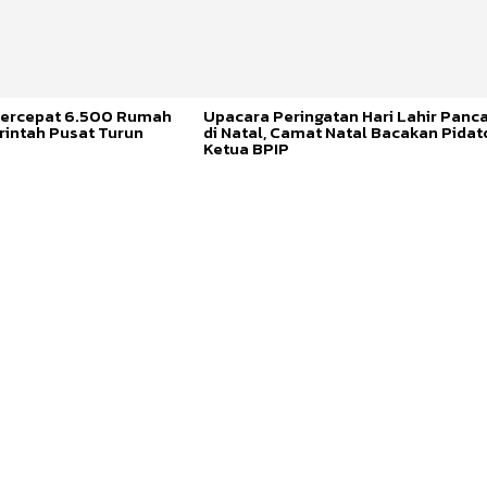
ercepat 6.500 Rumah
Upacara Peringatan Hari Lahir Panca
rintah Pusat Turun
di Natal, Camat Natal Bacakan Pidat
Ketua BPIP