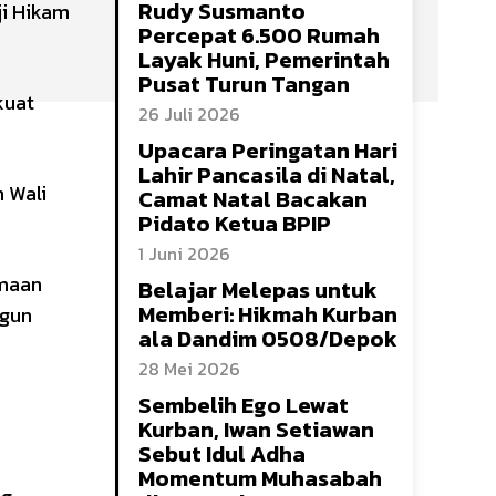
Rudy Susmanto
ji Hikam
Percepat 6.500 Rumah
Layak Huni, Pemerintah
Pusat Turun Tangan
kuat
26 Juli 2026
Upacara Peringatan Hari
Lahir Pancasila di Natal,
 Wali
Camat Natal Bacakan
Pidato Ketua BPIP
1 Juni 2026
amaan
Belajar Melepas untuk
Memberi: Hikmah Kurban
ngun
ala Dandim 0508/Depok
28 Mei 2026
Sembelih Ego Lewat
Kurban, Iwan Setiawan
Sebut Idul Adha
Momentum Muhasabah