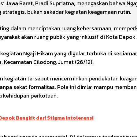
si Jawa Barat, Pradi Supriatna, menegaskan bahwa Nga
g strategis, bukan sekadar kegiatan keagamaan rutin.
penting dalam menciptakan ruang kebersamaan, memper
arakat akan ruang publik yang inklusif di Kota Depok.
kegiatan Ngaji Hikam yang digelar terbuka di kediaman
a, Kecamatan Cilodong, Jumat (26/12).
aan kegiatan tersebut mencerminkan pendekatan keag
tanpa sekat formalitas. Pola ini dinilai mampu memba
ka kehidupan perkotaan.
Depok Bangkit dari Stigma Intoleransi