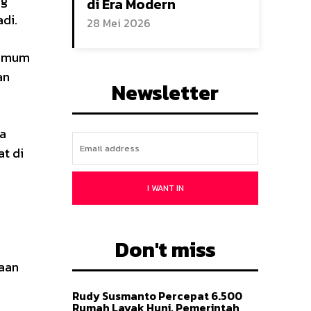
ng
di Era Modern
adi.
28 Mei 2026
 Umum
an
Newsletter
da
t di
I WANT IN
Don't miss
aan
Rudy Susmanto Percepat 6.500
Rumah Layak Huni, Pemerintah