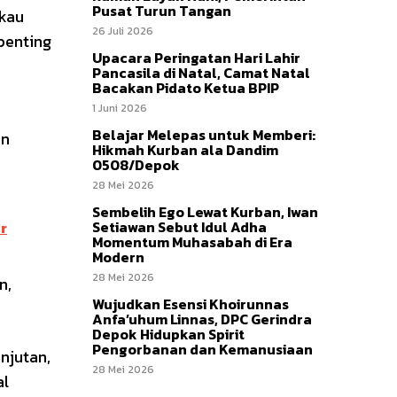
Pusat Turun Tangan
gkau
26 Juli 2026
penting
Upacara Peringatan Hari Lahir
Pancasila di Natal, Camat Natal
Bacakan Pidato Ketua BPIP
1 Juni 2026
Belajar Melepas untuk Memberi:
an
Hikmah Kurban ala Dandim
0508/Depok
28 Mei 2026
Sembelih Ego Lewat Kurban, Iwan
Setiawan Sebut Idul Adha
r
Momentum Muhasabah di Era
Modern
28 Mei 2026
n,
Wujudkan Esensi Khoirunnas
Anfa’uhum Linnas, DPC Gerindra
Depok Hidupkan Spirit
Pengorbanan dan Kemanusiaan
njutan,
28 Mei 2026
al