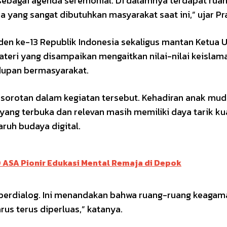
 sebagai agenda seremonial. Di dalamnya terdapat rua
a yang sangat dibutuhkan masyarakat saat ini,” ujar Pr
iden ke-13 Republik Indonesia sekaligus mantan Ketua
Materi yang disampaikan mengaitkan nilai-nilai keislam
idupan bermasyarakat.
 sorotan dalam kegiatan tersebut. Kehadiran anak mu
g terbuka dan relevan masih memiliki daya tarik kua
ruh budaya digital.
 ASA Pionir Edukasi Mental Remaja di Depok
berdialog. Ini menandakan bahwa ruang-ruang keagam
rus terus diperluas,” katanya.