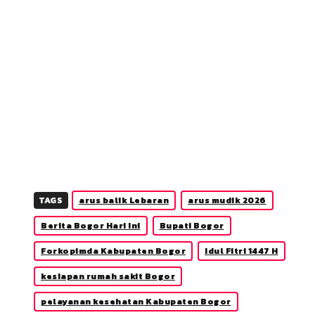
TAGS
arus balik Lebaran
arus mudik 2026
Berita Bogor Hari Ini
Bupati Bogor
Forkopimda Kabupaten Bogor
Idul Fitri 1447 H
kesiapan rumah sakit Bogor
pelayanan kesehatan Kabupaten Bogor