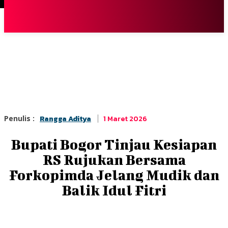
Terpopuler
|
Berita
So
1 Maret 2026
Penulis :
Rangga Aditya
Bupati Bogor Tinjau Kesiapan
RS Rujukan Bersama
Forkopimda Jelang Mudik dan
Balik Idul Fitri