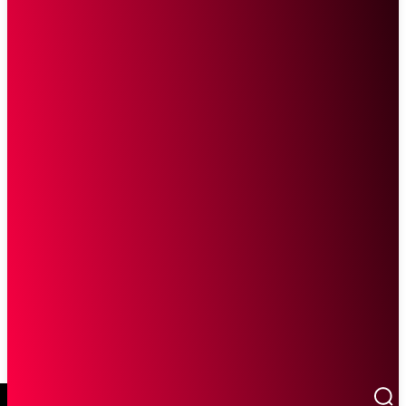
SCROLL UNTUK MELANJUTKAN MEMBACA
Sketsa Online