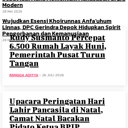
Modern
28 Mei 2026
Wujudkan Esensi Khoirunnas Anfa’uhum
Linnas, DPC Gerindra Depok Hidupkan Spirit
Pengorbanan dan Kemanusiaan
Rudy Susmanto Percepat
28 Mei 2026
6.500 Rumah Layak Huni,
Pemerintah Pusat Turun
Tangan
RANGGA ADITYA
-
26 JULI 2026
Upacara Peringatan Hari
Lahir Pancasila di Natal,
Camat Natal Bacakan
Pidato Ketua BPIP