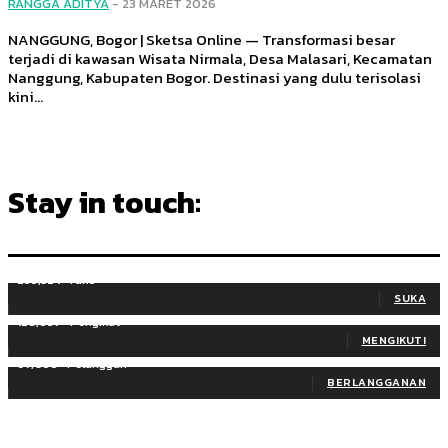
RANGGA ADITYA
-
23 MARET 2026
NANGGUNG, Bogor | Sketsa Online — Transformasi besar
terjadi di kawasan Wisata Nirmala, Desa Malasari, Kecamatan
Nanggung, Kabupaten Bogor. Destinasi yang dulu terisolasi
kini...
Stay in touch:
255,324
Fans
SUKA
128,657
Pengikut
MENGIKUTI
97,058
Pelanggan
BERLANGGANAN