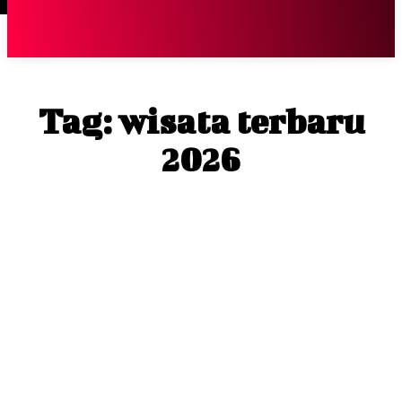
Terpopuler
|
Berita
So
Tag:
wisata terbaru
2026