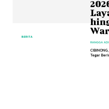
202
Lay
hin
War
BERITA
RANGGA AD
CIBINONG, 
Tegar Beri