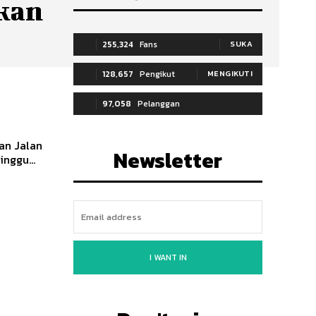
kan
255,324
Fans
SUKA
128,657
Pengikut
MENGIKUTI
97,058
Pelanggan
BERLANGGANAN
san Jalan
Newsletter
nggu...
I WANT IN