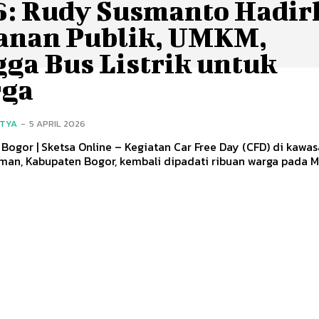
6: Rudy Susmanto Hadir
anan Publik, UMKM,
gga Bus Listrik untuk
ga
ITYA
-
5 APRIL 2026
Bogor | Sketsa Online – Kegiatan Car Free Day (CFD) di kawa
man, Kabupaten Bogor, kembali dipadati ribuan warga pada Mi