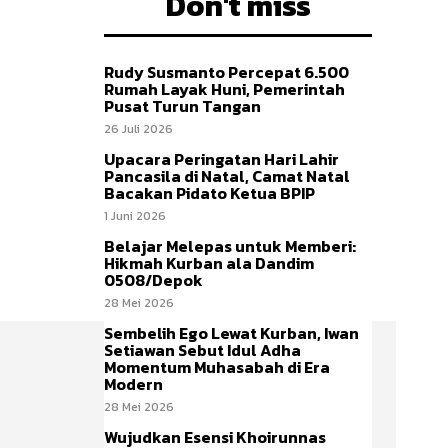
Don't miss
Rudy Susmanto Percepat 6.500
Rumah Layak Huni, Pemerintah
Pusat Turun Tangan
26 Juli 2026
Upacara Peringatan Hari Lahir
Pancasila di Natal, Camat Natal
Bacakan Pidato Ketua BPIP
1 Juni 2026
Belajar Melepas untuk Memberi:
Hikmah Kurban ala Dandim
0508/Depok
28 Mei 2026
Sembelih Ego Lewat Kurban, Iwan
Setiawan Sebut Idul Adha
Momentum Muhasabah di Era
Modern
28 Mei 2026
Wujudkan Esensi Khoirunnas