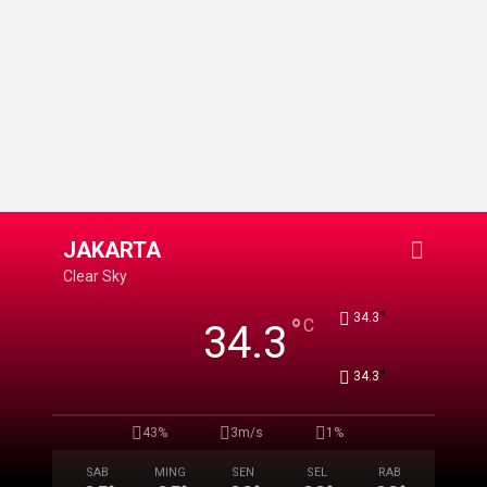
JAKARTA
Clear Sky
°
34.3
°
C
34.3
°
34.3
43%
3m/s
1%
SAB
MING
SEN
SEL
RAB