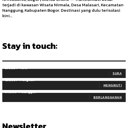
terjadi di kawasan Wisata Nirmala, Desa Malasari, Kecamatan
Nanggung, Kabupaten Bogor. Destinasi yang dulu terisolasi
kini...
Stay in touch:
255,324
Fans
SUKA
128,657
Pengikut
MENGIKUTI
97,058
Pelanggan
BERLANGGANAN
Newsletter