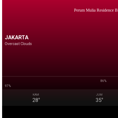
Perum Mulia Residence B
JAKARTA
Overcast Clouds
86%
97%
KAM
JUM
28
°
35
°