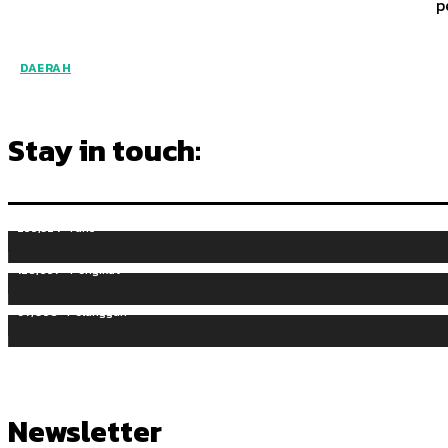
p
DAERAH
Stay in touch:
255,324
Fans
128,657
Pengikut
97,058
Pelanggan
Newsletter