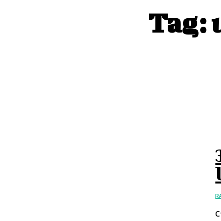
Tag:
R
C