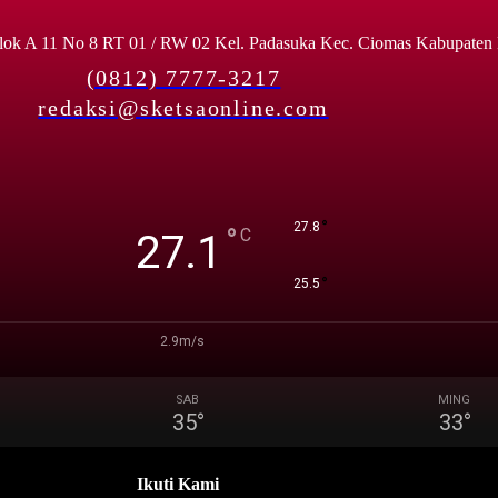
lok A 11 No 8 RT 01 / RW 02 Kel. Padasuka Kec. Ciomas Kabupaten
(0812) 7777-3217
redaksi@sketsaonline.com
°
27.8
°
C
27.1
°
25.5
2.9m/s
SAB
MING
35
°
33
°
Ikuti Kami