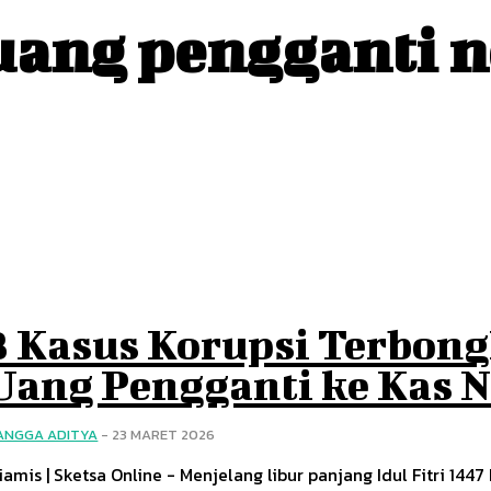
uang pengganti 
3 Kasus Korupsi Terbongk
Uang Pengganti ke Kas 
ANGGA ADITYA
-
23 MARET 2026
iamis | Sketsa Online - Menjelang libur panjang Idul Fitri 144