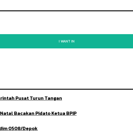
I WANT IN
rintah Pusat Turun Tangan
t Natal Bacakan Pidato Ketua BPIP
ndim 0508/Depok