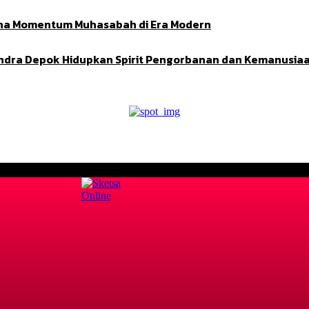
Adha Momentum Muhasabah di Era Modern
indra Depok Hidupkan Spirit Pengorbanan dan Kemanusia