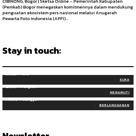
CIBINONG, Bogor | Sketsa Online – Pemerintah Kabupaten
(Pemkab) Bogor menegaskan komitmennya dalam mendukung
penguatan ekosistem pers nasional melalui Anugerah
Pewarta Foto Indonesia (APFI)...
Stay in touch:
255,324
Fans
SUKA
128,657
Pengikut
MENGIKUTI
97,058
Pelanggan
BERLANGGANAN
Newsletter