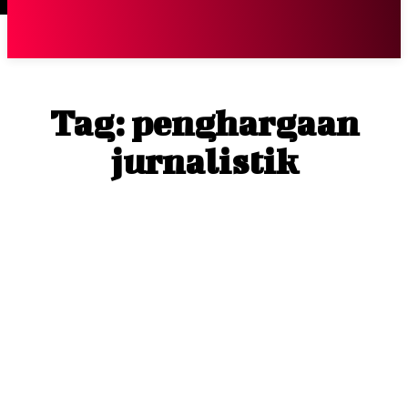
Terpopuler
|
Berita
So
Tag:
penghargaan
jurnalistik