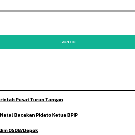
I WANT IN
rintah Pusat Turun Tangan
t Natal Bacakan Pidato Ketua BPIP
ndim 0508/Depok