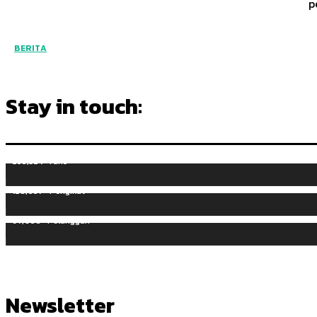
p
BERITA
Stay in touch:
255,324
Fans
128,657
Pengikut
97,058
Pelanggan
Newsletter