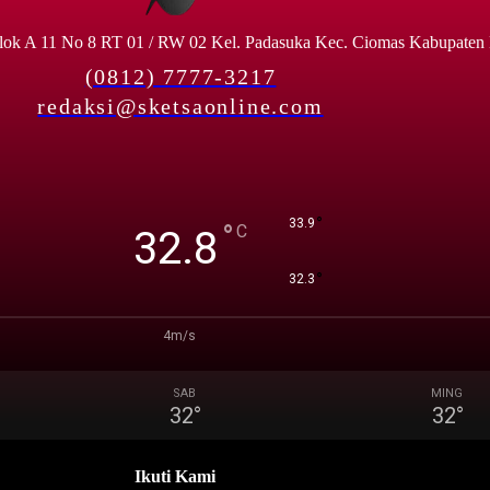
lok A 11 No 8 RT 01 / RW 02 Kel. Padasuka Kec. Ciomas Kabupaten
(0812) 7777-3217
redaksi@sketsaonline.com
°
33.9
°
C
32.8
°
32.3
4m/s
SAB
MING
32
°
32
°
Ikuti Kami