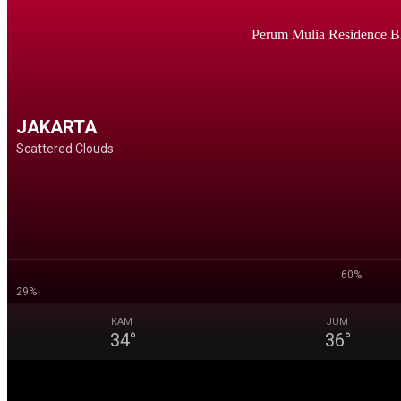
Perum Mulia Residence B
JAKARTA
Scattered Clouds
60%
29%
KAM
JUM
34
°
36
°