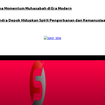
Adha Momentum Muhasabah di Era Modern
indra Depok Hidupkan Spirit Pengorbanan dan Kemanusia