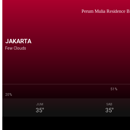
Perum Mulia Residence B
JAKARTA
Few Clouds
51%
20%
JUM
SAB
35
°
35
°