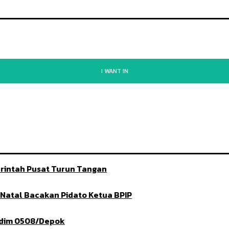
I WANT IN
rintah Pusat Turun Tangan
t Natal Bacakan Pidato Ketua BPIP
ndim 0508/Depok