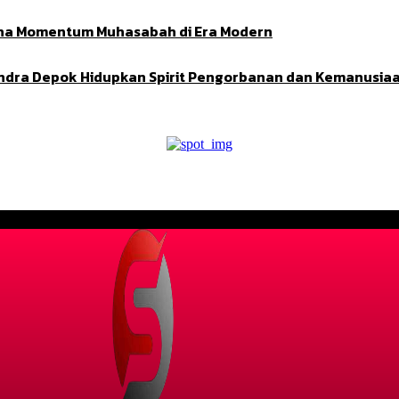
Adha Momentum Muhasabah di Era Modern
indra Depok Hidupkan Spirit Pengorbanan dan Kemanusia