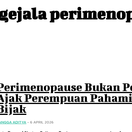
gejala perimeno
Perimenopause Bukan Pe
Ajak Perempuan Pahami 
Bijak
ANGGA ADITYA
-
6 APRIL 2026