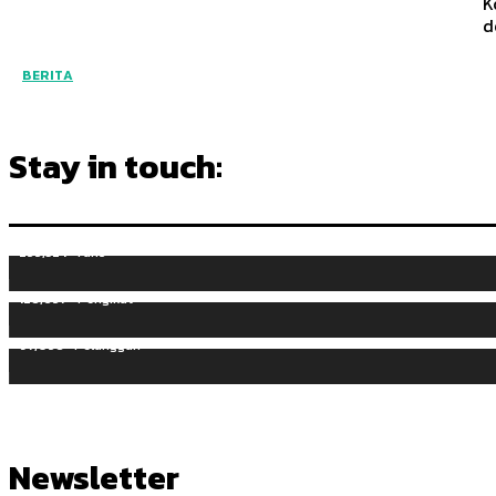
K
d
BERITA
Stay in touch:
255,324
Fans
128,657
Pengikut
97,058
Pelanggan
Newsletter