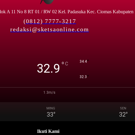
lok A 11 No 8 RT 01 / RW 02 Kel. Padasuka Kec. Ciomas Kabupaten
(0812) 7777-3217
redaksi@sketsaonline.com
°
34.4
°
C
32.9
°
32.3
1.3m/s
MING
SEN
33
°
32
°
Ikuti Kami