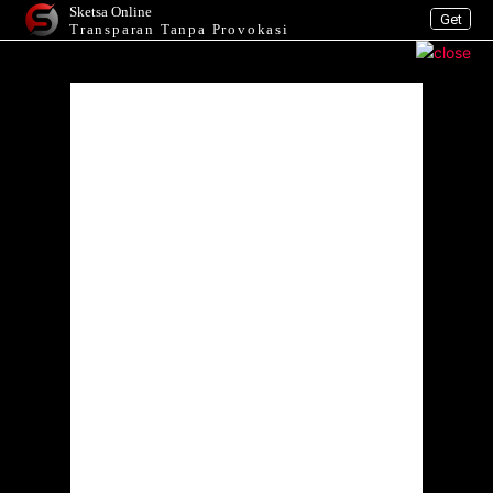
Sketsa Online
Get
Transparan Tanpa Provokasi