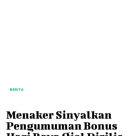
BERITA
Menaker Sinyalkan
Pengumuman Bonus