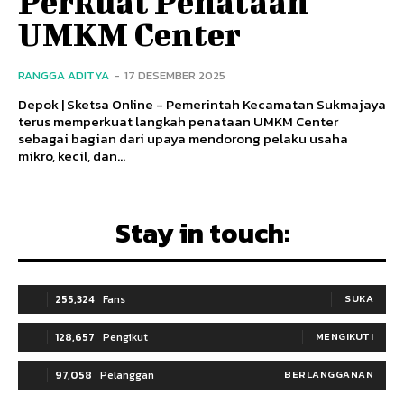
Perkuat Penataan
UMKM Center
RANGGA ADITYA
-
17 DESEMBER 2025
Depok | Sketsa Online - Pemerintah Kecamatan Sukmajaya
terus memperkuat langkah penataan UMKM Center
sebagai bagian dari upaya mendorong pelaku usaha
mikro, kecil, dan...
Stay in touch:
255,324
Fans
SUKA
128,657
Pengikut
MENGIKUTI
97,058
Pelanggan
BERLANGGANAN