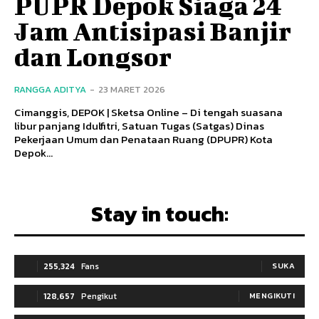
PUPR Depok Siaga 24
Jam Antisipasi Banjir
dan Longsor
RANGGA ADITYA
-
23 MARET 2026
Cimanggis, DEPOK | Sketsa Online – Di tengah suasana
libur panjang Idulfitri, Satuan Tugas (Satgas) Dinas
Pekerjaan Umum dan Penataan Ruang (DPUPR) Kota
Depok...
Stay in touch:
255,324
Fans
SUKA
128,657
Pengikut
MENGIKUTI