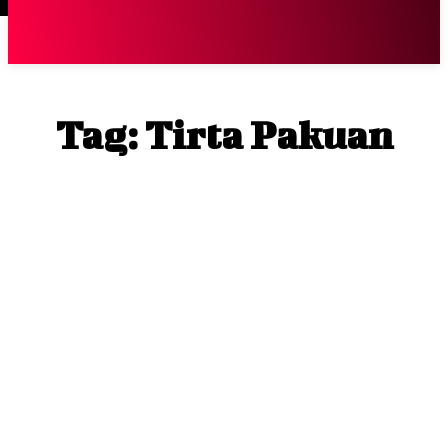
Terpopuler
|
Berita
So
Tag:
Tirta Pakuan