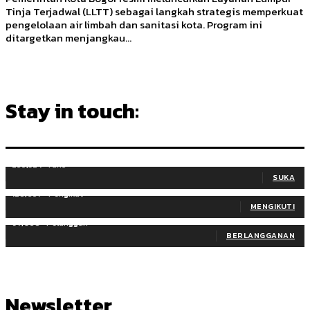
Tinja Terjadwal (LLTT) sebagai langkah strategis memperkuat
pengelolaan air limbah dan sanitasi kota. Program ini
ditargetkan menjangkau...
Stay in touch:
255,324
Fans
SUKA
128,657
Pengikut
MENGIKUTI
97,058
Pelanggan
BERLANGGANAN
Newsletter