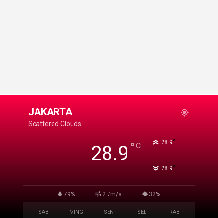
JAKARTA
Scattered Clouds
°
28.9
°
C
28.9
°
28.9
79%
2.7m/s
32%
SAB
MING
SEN
SEL
RAB