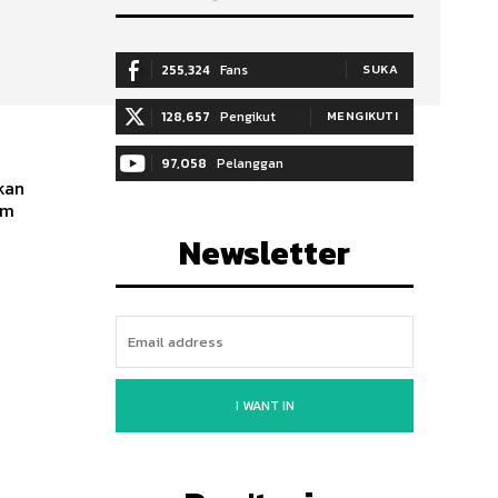
255,324
Fans
SUKA
128,657
Pengikut
MENGIKUTI
97,058
Pelanggan
kan
am
BERLANGGANAN
Newsletter
I WANT IN