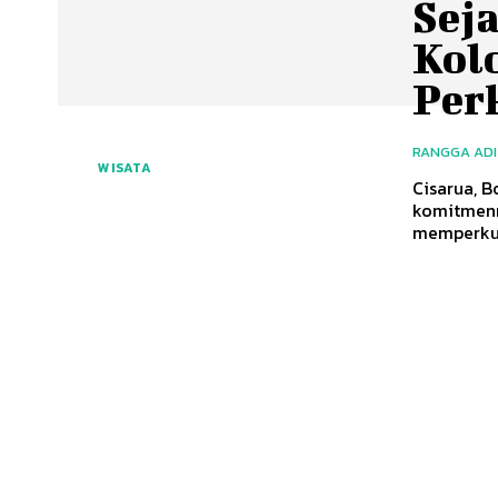
Sej
Kol
Per
RANGGA AD
WISATA
Cisarua, 
komitmenn
memperkuat