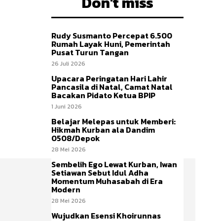
Don't miss
Rudy Susmanto Percepat 6.500
Rumah Layak Huni, Pemerintah
Pusat Turun Tangan
26 Juli 2026
Upacara Peringatan Hari Lahir
Pancasila di Natal, Camat Natal
Bacakan Pidato Ketua BPIP
1 Juni 2026
Belajar Melepas untuk Memberi:
Hikmah Kurban ala Dandim
0508/Depok
28 Mei 2026
Sembelih Ego Lewat Kurban, Iwan
Setiawan Sebut Idul Adha
Momentum Muhasabah di Era
Modern
28 Mei 2026
Wujudkan Esensi Khoirunnas