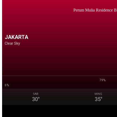
Perum Mulia Residence B
JAKARTA
Clear Sky
79%
6%
SAB
MING
30
°
35
°