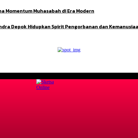
Adha Momentum Muhasabah di Era Modern
indra Depok Hidupkan Spirit Pengorbanan dan Kemanusia