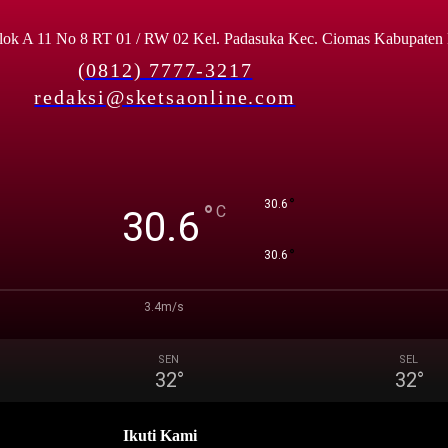
lok A 11 No 8 RT 01 / RW 02 Kel. Padasuka Kec. Ciomas Kabupaten
(0812) 7777-3217
redaksi@sketsaonline.com
°
30.6
°
C
30.6
°
30.6
3.4m/s
SEN
SEL
32
°
32
°
Ikuti Kami