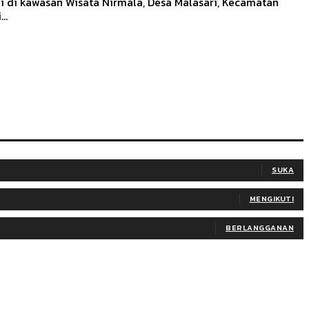
i di kawasan Wisata Nirmala, Desa Malasari, Kecamatan
..
SUKA
MENGIKUTI
BERLANGGANAN