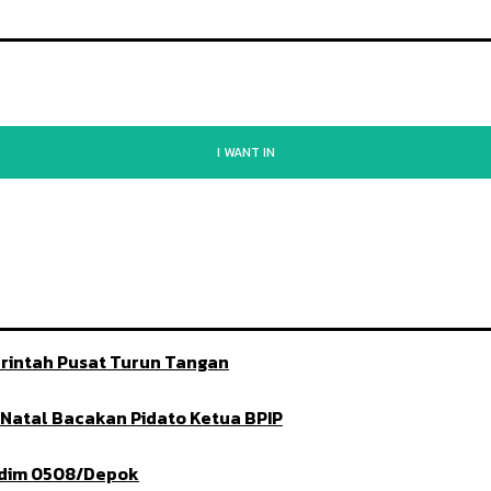
I WANT IN
rintah Pusat Turun Tangan
t Natal Bacakan Pidato Ketua BPIP
ndim 0508/Depok