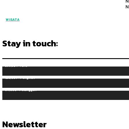
N
N
WISATA
Stay in touch:
255,324
Fans
128,657
Pengikut
97,058
Pelanggan
Newsletter