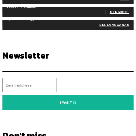
128,657
Pengikut
MENGIKUTI
97,058
Pelanggan
BERLANGGANAN
Newsletter
I WANT IN
Don't miss