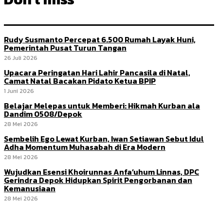
Rudy Susmanto Percepat 6.500 Rumah Layak Huni,
Pemerintah Pusat Turun Tangan
26 Juli 2026
Upacara Peringatan Hari Lahir Pancasila di Natal,
Camat Natal Bacakan Pidato Ketua BPIP
1 Juni 2026
Belajar Melepas untuk Memberi: Hikmah Kurban ala
Dandim 0508/Depok
28 Mei 2026
Sembelih Ego Lewat Kurban, Iwan Setiawan Sebut Idul
Adha Momentum Muhasabah di Era Modern
28 Mei 2026
Wujudkan Esensi Khoirunnas Anfa’uhum Linnas, DPC
Gerindra Depok Hidupkan Spirit Pengorbanan dan
Kemanusiaan
28 Mei 2026