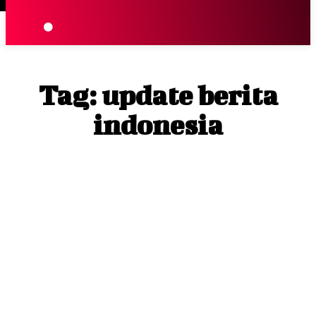
Terpopuler
|
Berita
So
Tag:
update berita
indonesia