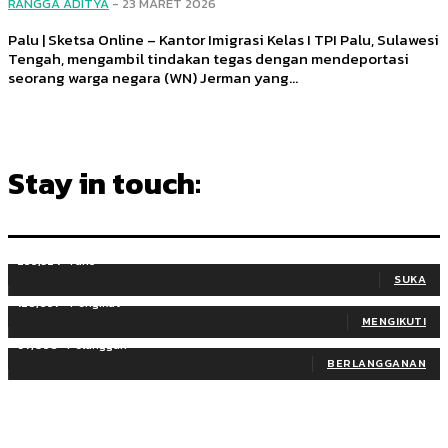
RANGGA ADITYA
-
23 MARET 2026
Palu | Sketsa Online – Kantor Imigrasi Kelas I TPI Palu, Sulawesi
Tengah, mengambil tindakan tegas dengan mendeportasi
seorang warga negara (WN) Jerman yang...
Stay in touch:
255,324
Fans
SUKA
128,657
Pengikut
MENGIKUTI
97,058
Pelanggan
BERLANGGANAN