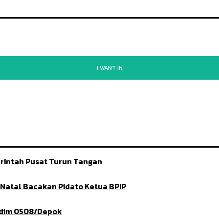
I WANT IN
rintah Pusat Turun Tangan
t Natal Bacakan Pidato Ketua BPIP
ndim 0508/Depok