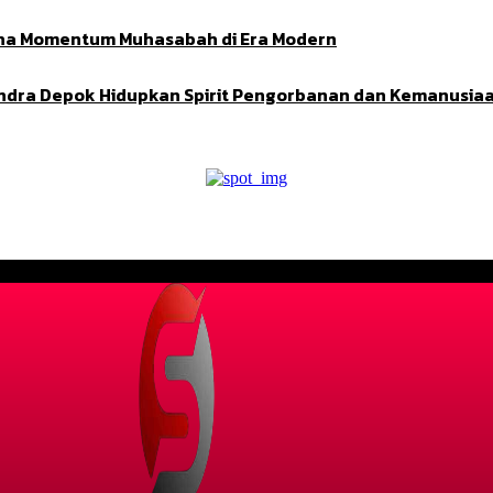
Adha Momentum Muhasabah di Era Modern
indra Depok Hidupkan Spirit Pengorbanan dan Kemanusia