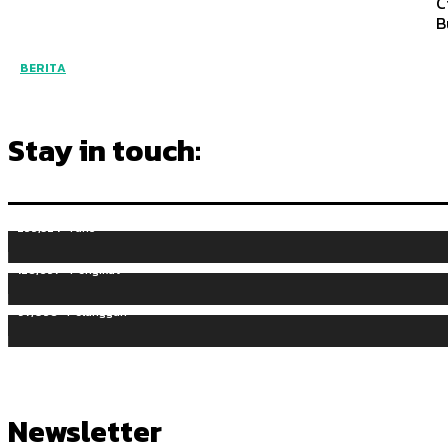
C
B
BERITA
Stay in touch:
255,324
Fans
128,657
Pengikut
97,058
Pelanggan
Newsletter