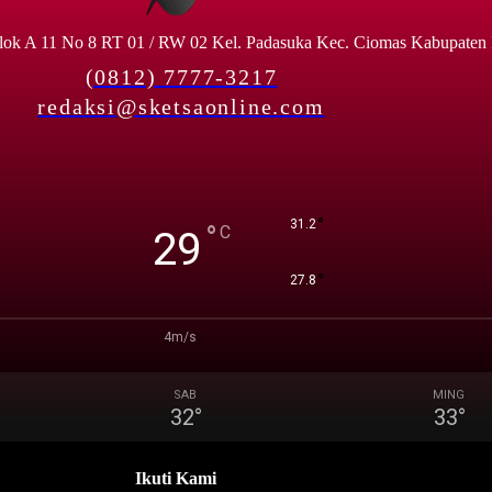
lok A 11 No 8 RT 01 / RW 02 Kel. Padasuka Kec. Ciomas Kabupaten
(0812) 7777-3217
redaksi@sketsaonline.com
°
31.2
°
C
29
°
27.8
4m/s
SAB
MING
32
°
33
°
Ikuti Kami