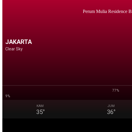
Perum Mulia Residence B
JAKARTA
Clear Sky
77%
9%
KAM
JUM
35
°
36
°