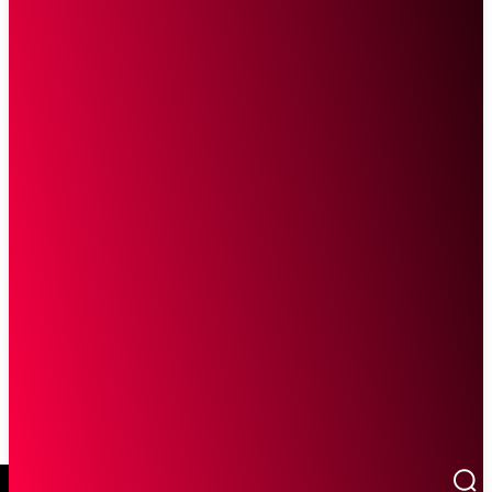
SCROLL UNTUK MELANJUTKAN MEMBACA
Sketsa Online