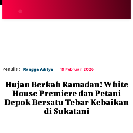
Terpopuler
|
Berita
So
19 Februari 2026
Penulis :
Rangga Aditya
Hujan Berkah Ramadan! White
House Premiere dan Petani
Depok Bersatu Tebar Kebaikan
di Sukatani