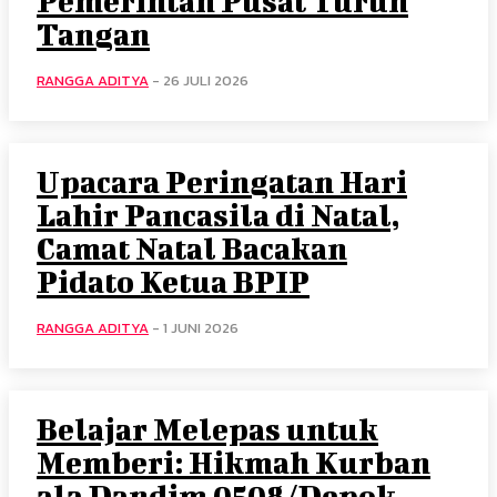
Pemerintah Pusat Turun
Tangan
RANGGA ADITYA
-
26 JULI 2026
Upacara Peringatan Hari
Lahir Pancasila di Natal,
Camat Natal Bacakan
Pidato Ketua BPIP
RANGGA ADITYA
-
1 JUNI 2026
Belajar Melepas untuk
Memberi: Hikmah Kurban
ala Dandim 0508/Depok