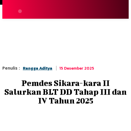
Terpopuler
|
Berita
So
15 Desember 2025
Penulis :
Rangga Aditya
Pemdes Sikara-kara II
Salurkan BLT DD Tahap III dan
IV Tahun 2025