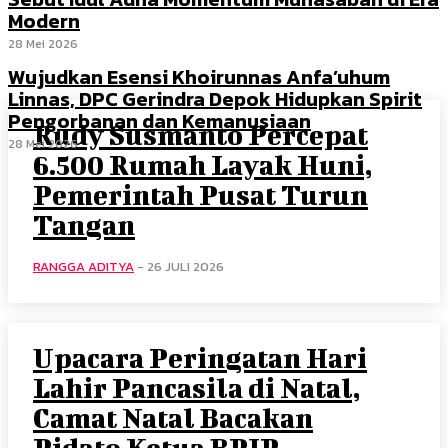
Modern
28 Mei 2026
Wujudkan Esensi Khoirunnas Anfa’uhum
Linnas, DPC Gerindra Depok Hidupkan Spirit
Pengorbanan dan Kemanusiaan
Rudy Susmanto Percepat
28 Mei 2026
6.500 Rumah Layak Huni,
Pemerintah Pusat Turun
Tangan
RANGGA ADITYA
-
26 JULI 2026
Upacara Peringatan Hari
Lahir Pancasila di Natal,
Camat Natal Bacakan
Pidato Ketua BPIP