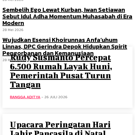
Sembelih Ego Lewat Kurban, Iwan Setiawan
Sebut Idul Adha Momentum Muhasabah di Era
Modern
28 Mei 2026
Wujudkan Esensi Khoirunnas Anfa’uhum
Linnas, DPC Gerindra Depok Hidupkan Spirit
Pengorbanan dan Kemanusiaan
Rudy Susmanto Percepat
28 Mei 2026
6.500 Rumah Layak Huni,
Pemerintah Pusat Turun
Tangan
RANGGA ADITYA
-
26 JULI 2026
Upacara Peringatan Hari
Lahir Pancasila di Natal,